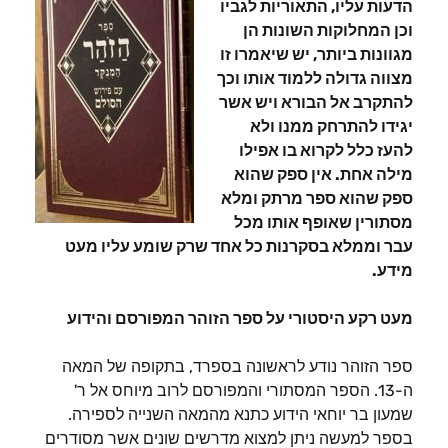
הדעות עליו, התאוריות לגביו
וכן המחלוקות השונות הן
מגוונות ביותר, יש שיאמרו זו
מצווה גדולה ללמוד אותו וכך
להתקרב אל הבורא ויש אשר
יגידו להתרחק ממנו ולא
להעז כלל לקרוא בו אפילו
מילה אחת. אין ספק שהוא
ספק שהוא ספר מרתק ומלא
מסתורין שאופף אותו מכל
עבר וממלא בסקרנות כל אחד שרק שומע עליו מעט
מידע.
מעט רקע היסטורי על ספר הזוהר המפורסם והידוע
ספר הזוהר נודע לראשונה בספרד, בתקופה של המאה
ה-13. הספר המסתורי והמפורסם לרוב מיוחס אל ר'
שמעון בר יוחאי הידוע כתנא מהמאה השנייה לספירה.
בספר למעשה ניתן למצוא מדרשים שונים אשר מסודרים