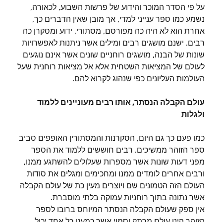
על פי הסדר המוכר והידוע של פרשות השבוע, לכאורה,
נשמע כמו ספר ענייני למדי, אך מובן שאין הדברים כך,
אחרת הוא לא היה כה מפורסם, מסתורי, ידוע ומסקרן כה
רבים. ישנם מושגים רבים ומילים אשר ניתנות לאפשרויות
שונות של הבנה, מושגים רוחניים שונים אשר אינם נוגעים
לעולם של המציאות השטחית אלא אל מציאות רוחנית שעל
העולמות העליונים כפי שנהוג לקרוא להם.
עולם הקבלה הנסתר, אותו רבים מעוניינים ללמוד
ולגלות
כמו פעם כך גם היום, הסקרנות והמסתורין האופפים סביב
ספר הזוהר ממשיכים. רבים חוששים ללמוד את הספר
מפני דעות שונות אשר מספרות שעלולים להשתגע ממנו,
ורבים אחרים לומדים ממנו ומחכימים ומגלים את סודות
העולם הזה הטמונים שם ויוצרים מעין כת של עולם הקבלה
אשר נתונה בתוך רוחניות עמוקה בלתי מוסברת.
אין ספק שעולם הקבלה הנסתר המיוחס ברובו לספר
הזוהר הינו עולם מרתק וסמוי אשר כמעט כל אחד יכול